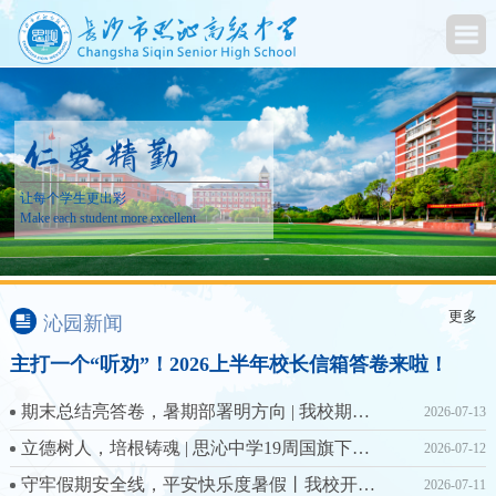
让每个学生更出彩
Make each student more excellent
更多
沁园新闻
主打一个“听劝”！2026上半年校长信箱答卷来啦！
期末总结亮答卷，暑期部署明方向 | 我校期末总结大会圆满召开
2026-07-13
立德树人，培根铸魂 | 思沁中学19周国旗下讲话汇编
2026-07-12
守牢假期安全线，平安快乐度暑假丨我校开展2026年暑假安全专题教育活动
2026-07-11