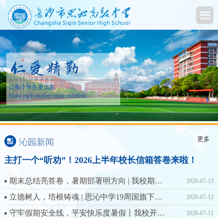
让每个学生更出彩
Make each student more excellent
更多
沁园新闻
主打一个“听劝”！2026上半年校长信箱答卷来啦！
期末总结亮答卷，暑期部署明方向 | 我校期末总结大会圆满召开
2026-07-13
立德树人，培根铸魂 | 思沁中学19周国旗下讲话汇编
2026-07-12
守牢假期安全线，平安快乐度暑假丨我校开展2026年暑假安全专题教育活动
2026-07-11