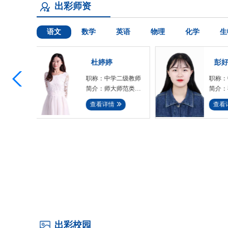
出彩师资
语文
数学
英语
物理
化学
生
彭好韵
向
二级教师
职称：中学二级教师
职称
师范类科
简介：毕业于湖南师
简介
龄13年，
范大学汉语言文学
岸班语
查看详情
查
周南中学
（师范），自毕业以
著名“
来已连....
出彩校园