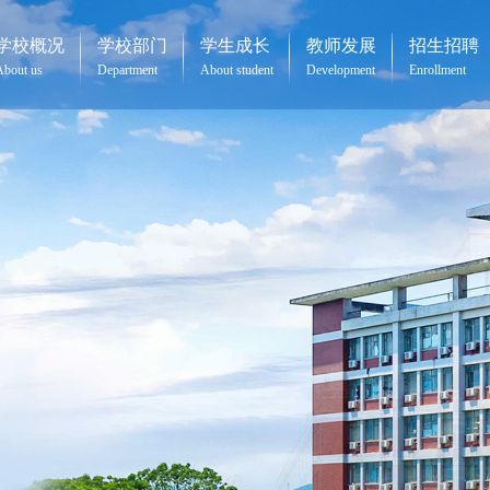
学校概况
学校部门
学生成长
教师发展
招生招聘
About us
Department
About student
Development
Enrollment