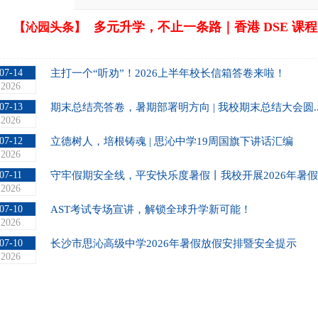
多元升学，不止一条路｜香港 DSE 课程..
【沁园头条】
07-14
主打一个“听劝”！2026上半年校长信箱答卷来啦！
2026
07-13
期末总结亮答卷，暑期部署明方向 | 我校期末总结大会圆...
2026
07-12
立德树人，培根铸魂 | 思沁中学19周国旗下讲话汇编
2026
07-11
守牢假期安全线，平安快乐度暑假丨我校开展2026年暑假..
2026
07-10
AST考试专场宣讲，解锁全球升学新可能！
2026
07-10
长沙市思沁高级中学2026年暑假放假安排暨安全提示
2026