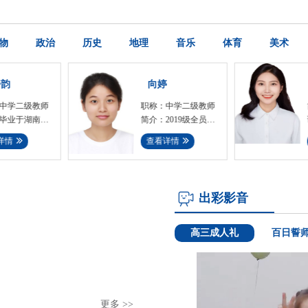
物
政治
历史
地理
音乐
体育
美术
婷
卿雅茜
：中学二级教师
简介：研究生，学科
：2019级全员上
语文专业。担任高中
文教师 ，前非
语文教学及班主任工
看详情
查看详情
行走的....
作。教学理念：严爱
有加，润....
出彩影音
高三成人礼
百日誓
更多 >>