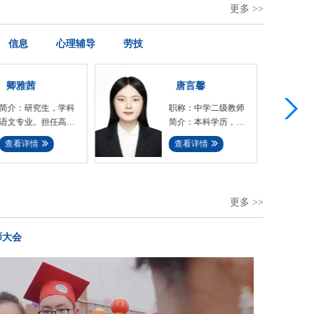
更多 >>
信息
心理辅导
劳技
唐言馨
岳冰冰
职称：中学二级教师
职称：中学二级教师
简介：本科学历，中
简介：主教高中语
共党员，任职高中语
文、DSE中国语文汉
查看详情
查看详情
文教师。在教学上用
语言文学专业学士；
心、....
熟悉....
更多 >>
师大会