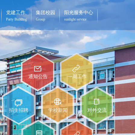
党建工作
集团校园
阳光服务中心
Party Building
Group
sunlight service
通知公告
一周工作
招生招聘
学校新闻
对外交流