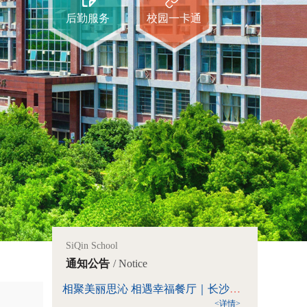
后勤服务
校园一卡通
SiQin School
通知公告
/ Notice
相聚美丽思沁 相遇幸福餐厅｜长沙思沁“幸福食堂”第七周菜单
<详情>